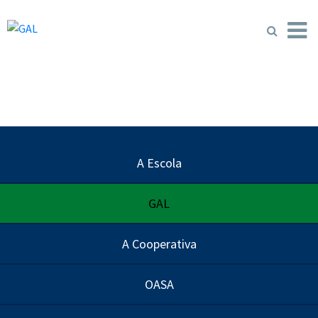
Ir
para
o
conteúdo
A Escola
GAL
A Cooperativa
OASA