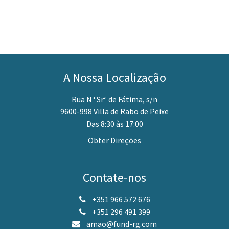
A Nossa Localização
Rua Nª Srª de Fátima, s/n
9600-998 Villa de Rabo de Peixe
Das 8:30 às 17:00
Obter Direções
Contate-nos
+351 966 572 676
+351 296 491 399
amao@fund-rg.com